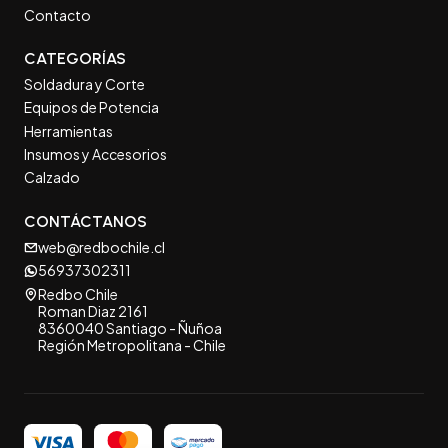
Contacto
CATEGORÍAS
Soldadura y Corte
Equipos de Potencia
Herramientas
Insumos y Accesorios
Calzado
CONTÁCTANOS
web@redbochile.cl
56937302311
Redbo Chile
Roman Diaz 2161
8360040 Santiago - Ñuñoa
Región Metropolitana - Chile