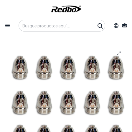
Tienda 100% Online con despacho a domicilio o retiro en
Oficina • Lun-Vie 09:30-14:00 / 15:00-17:30 • 📞 +56 9 3730 2311
Inicio
Productos
Insumos y Accesorios
Consumibles
Kit 10 uni. boquillas consumible de plasma 1,7 CUT P80
REDBO