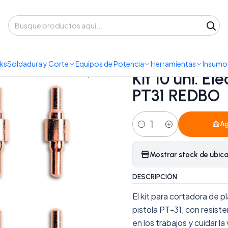
 despacho a domicilio o retiro en Oficina • Lun-Vie 09:30-14:00 / 15:00-
nsumos y Accesorios
Consumibles
Kit 10 uni. Electrodo consumi
ks
Soldadura y Corte
Equipos de Potencia
Herramientas
Insumos
|
Kit 10 uni. E
PT31 REDBO
Ag
Cantidad
Mostrar stock de ubic
DESCRIPCIÓN
El kit para cortadora de
pistola PT-31, con resist
en los trabajos y cuidar la 