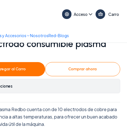
17:30 • 📞 +56 9 3730 2311
Acceso
Carro
ble plasma PT31 REDBO
 y Accesorios
Nosotros
Red-Blogs
lectrodo consumible plasma
regar al Carro
Comprar ahora
aciones
 plasma Redbo cuenta con de 10 electrodos de cobre para
encia a altas temperaturas, para ofrecer un buen acabado
vida útil de la máquina.