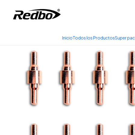
Tienda 100% Online con
Inicio
Productos
I
Inicio
Todos los Productos
Super pac