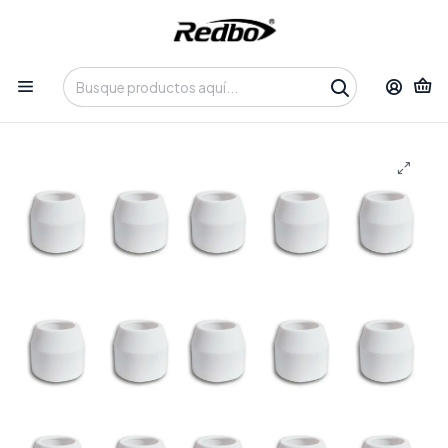
Tienda 100% Online con despacho a domicilio o retiro en
Oficina • Lun-Vie 09:30-14:00 / 15:00-17:30 • 📞 +56 9 3730 2311
Inicio
Productos
Insumos y Accesorios
Consumibles
Kit 10 uni. cerámica consumible de plasma CUT P80 REDBO