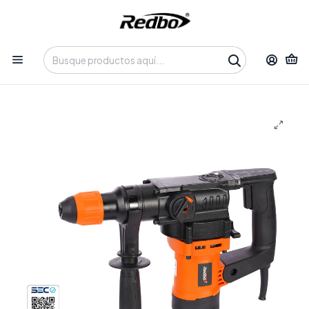
Tienda 100% Online con despacho a domicilio o retiro en
Oficina • Lun-Vie 09:30-14:00 / 15:00-17:30 • 📞 +56 9 3730 2311
Inicio
Productos
Herramientas
Herramientas Eléctricas
Rotomartillo Eléctrico Redbo RH 1000-26 (1000W, Motor
Vertical) + Maleta y Accesorios