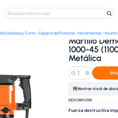
 despacho a domicilio o retiro en Oficina • Lun-Vie 09:30-14:00 / 15:00-
amientas Eléctricas
Martillo Demoledor Eléctrico Redbo DB 1000-4
ks
Soldadura y Corte
Equipos de Potencia
Herramientas
Insumos
|
Martillo Dem
1000-45 (110
Metálica
Ag
Cantidad
Mostrar stock de ubic
DESCRIPCIÓN
Fuerza destructiva imp