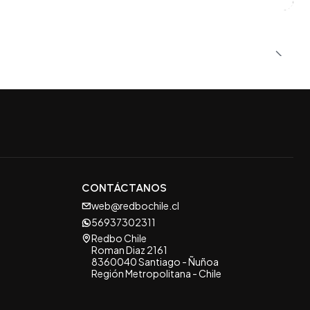
CONTÁCTANOS
web@redbochile.cl
56937302311
Redbo Chile
Roman Diaz 2161
8360040 Santiago - Ñuñoa
Región Metropolitana - Chile