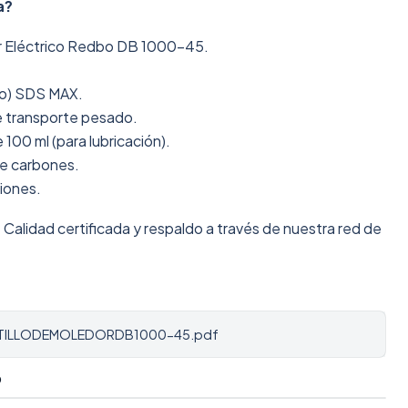
a?
or Eléctrico Redbo DB 1000-45.
no) SDS MAX.
e transporte pesado.
100 ml (para lubricación).
de carbones.
ciones.
:
Calidad certificada y respaldo a través de nuestra red de
RTILLODEMOLEDORDB1000-45.pdf
O