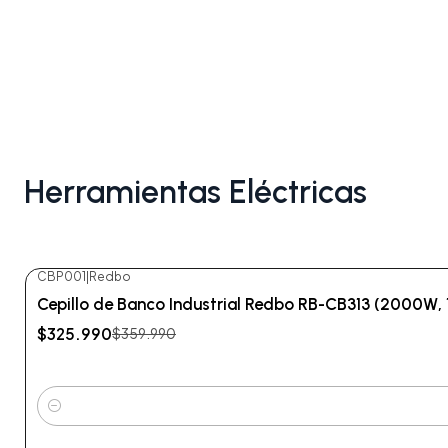
Herramientas Eléctricas
CBP001
|
Redbo
-9%
OFF
Cepillo de Banco Industrial Redbo RB-CB313 (2000W, 
$325.990
$359.990
Cantidad