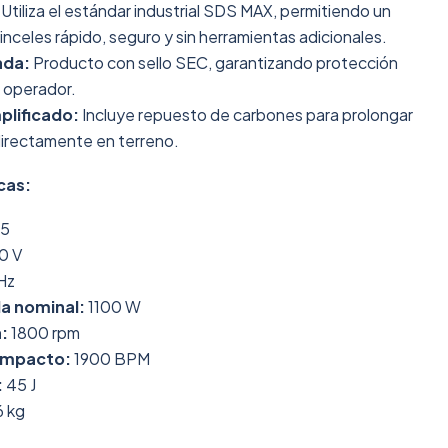
Utiliza el estándar industrial SDS MAX, permitiendo un
nceles rápido, seguro y sin herramientas adicionales.
ada:
Producto con sello SEC, garantizando protección
l operador.
plificado:
Incluye repuesto de carbones para prolongar
r directamente en terreno.
cas:
45
0 V
Hz
a nominal:
1100 W
:
1800 rpm
impacto:
1900 BPM
:
45 J
 kg