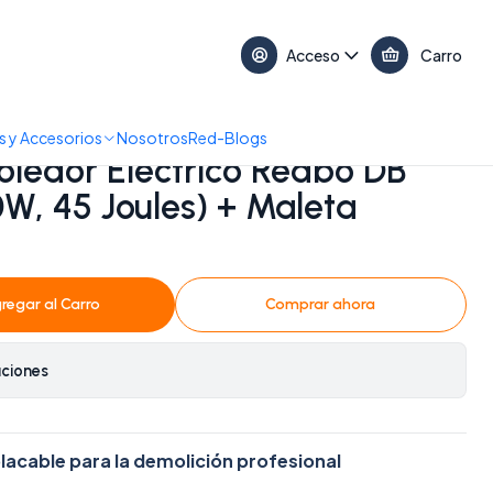
17:30 • 📞 +56 9 3730 2311
Acceso
Carro
5 (1100W, 45 Joules) + Maleta Metálica
 y Accesorios
Nosotros
Red-Blogs
oledor Eléctrico Redbo DB
0W, 45 Joules) + Maleta
regar al Carro
Comprar ahora
aciones
lacable para la demolición profesional