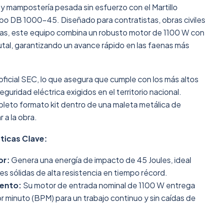
y mampostería pesada sin esfuerzo con el Martillo
o DB 1000-45. Diseñado para contratistas, obras civiles
as, este equipo combina un robusto motor de 1100 W con
tal, garantizando un avance rápido en las faenas más
oficial SEC, lo que asegura que cumple con los más altos
guridad eléctrica exigidos en el territorio nacional.
leto formato kit dentro de una maleta metálica de
r a la obra.
ticas Clave:
or:
Genera una energía de impacto de 45 Joules, ideal
es sólidas de alta resistencia en tiempo récord.
iento:
Su motor de entrada nominal de 1100 W entrega
r minuto (BPM) para un trabajo continuo y sin caídas de