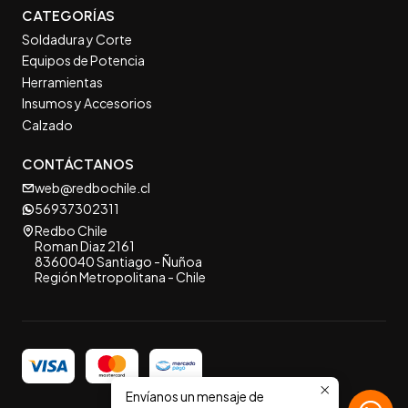
CATEGORÍAS
Soldadura y Corte
Equipos de Potencia
Herramientas
Insumos y Accesorios
Calzado
CONTÁCTANOS
web@redbochile.cl
56937302311
Redbo Chile
Roman Diaz 2161
8360040 Santiago - Ñuñoa
Región Metropolitana - Chile
Envíanos un mensaje de