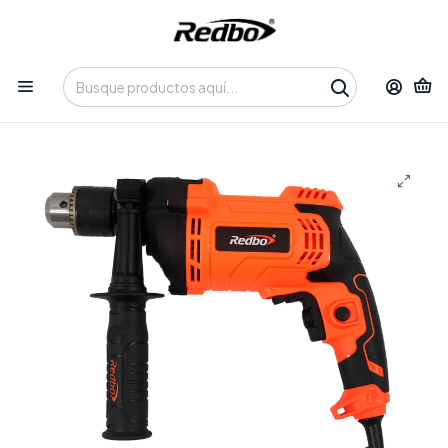
Tienda 100% Online con despacho a domicilio o retiro en
Oficina • Lun-Vie 09:30-14:00 / 15:00-17:30 • 📞 +56 9 3730 2311
Inicio
Productos
Herramientas
Herramientas Eléctricas
Taladro Eléctrico Redbo ED 1050-13I (1050W, Mandril 13mm)
+ Accesorios