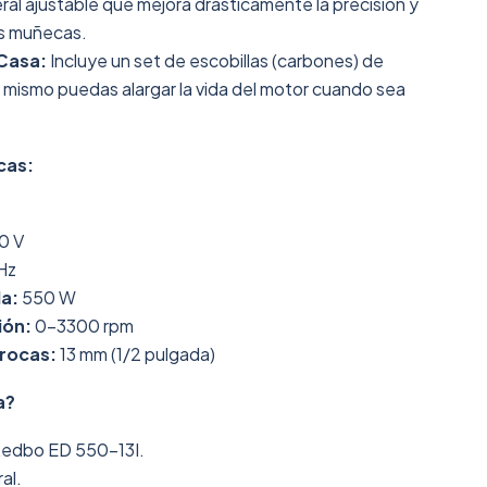
ral ajustable que mejora drásticamente la precisión y
as muñecas.
Casa:
Incluye un set de escobillas (carbones) de
 mismo puedas alargar la vida del motor cuando sea
cas:
0 V
Hz
a:
550 W
ión:
0-3300 rpm
rocas:
13 mm (1/2 pulgada)
a?
 Redbo ED 550-13I.
al.