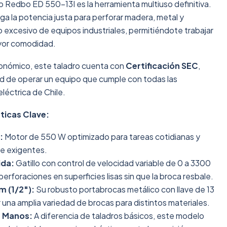
ico Redbo ED 550-13I es la herramienta multiuso definitiva.
a la potencia justa para perforar madera, metal y
so excesivo de equipos industriales, permitiéndote trabajar
yor comodidad.
onómico, este taladro cuenta con
Certificación SEC
,
ad de operar un equipo que cumple con todas las
léctrica de Chile.
ticas Clave:
:
Motor de 550 W optimizado para tareas cotidianas y
je exigentes.
ida:
Gatillo con control de velocidad variable de 0 a 3300
r perforaciones en superficies lisas sin que la broca resbale.
 (1/2"):
Su robusto portabrocas metálico con llave de 13
r una amplia variedad de brocas para distintos materiales.
s Manos:
A diferencia de taladros básicos, este modelo