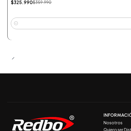
$325.990
$359.990
Cantidad
INFORMACI
Nosotros
Quiero ser Dis