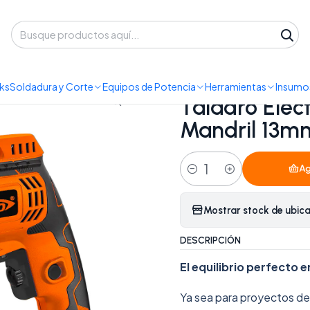
 despacho a domicilio o retiro en Oficina • Lun-Vie 09:30-14:00 / 15:00-
Herramientas Eléctricas
Taladro Eléctrico Redbo ED 550-13I (550
ks
Soldadura y Corte
Equipos de Potencia
Herramientas
Insumos
|
Taladro Eléc
Mandril 13mm
Ag
Cantidad
Mostrar stock de ubic
DESCRIPCIÓN
El equilibrio perfecto e
Ya sea para proyectos de 