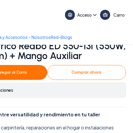
17:30 • 📞 +56 9 3730 2311
Acceso
Carro
W, Mandril 13mm) + Mango Auxiliar
 y Accesorios
Nosotros
Red-Blogs
trico Redbo ED 550-13I (550W,
) + Mango Auxiliar
regar al Carro
Comprar ahora
aciones
ntre versatilidad y rendimiento en tu taller
carpintería, reparaciones en el hogar o instalaciones