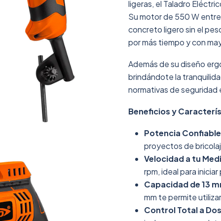
ligeras, el Taladro Eléctr
Su motor de 550 W entreg
concreto ligero sin el pe
por más tiempo y con ma
Además de su diseño erg
brindándote la tranquilid
normativas de seguridad e
Beneficios y Caracterís
Potencia Confiable
proyectos de bricola
Velocidad a tu Med
rpm, ideal para inicia
Capacidad de 13 mm
mm te permite utiliza
Control Total a Do