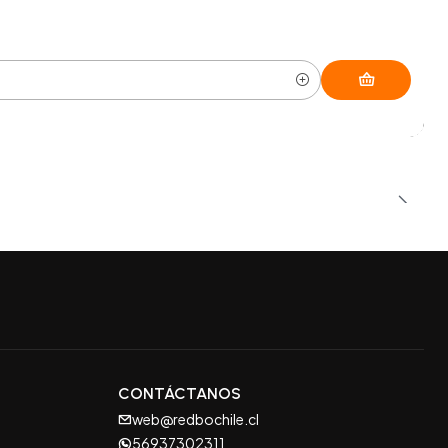
CONTÁCTANOS
web@redbochile.cl
56937302311