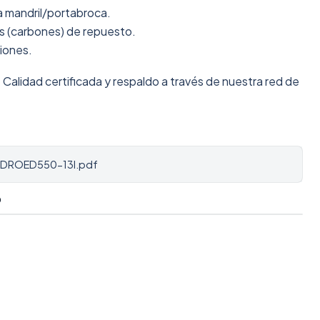
a mandril/portabroca.
as (carbones) de repuesto.
ciones.
:
Calidad certificada y respaldo a través de nuestra red de
ADROED550-13I.pdf
O