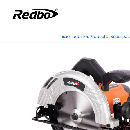
Tienda 100% Online con
Inicio
Productos
Herramient
Inicio
Todos los Productos
Super pac