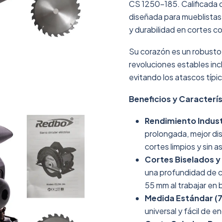
CS 1250-185. Calificada
diseñada para mueblistas,
y durabilidad en cortes c
Su corazón es un robust
revoluciones estables inc
evitando los atascos típi
Beneficios y Caracterís
Rendimiento Indust
prolongada, mejor di
cortes limpios y sin ast
Cortes Biselados y
una profundidad de c
55 mm al trabajar en 
Medida Estándar (7
universal y fácil de 