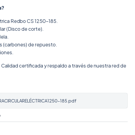
a?
éctrica Redbo CS 1250-185.
ular (Disco de corte).
lela.
as (carbones) de repuesto.
ciones.
:
Calidad certificada y respaldo a través de nuestra red de
RACIRCULARELÉCTRICA1250-185.pdf
O