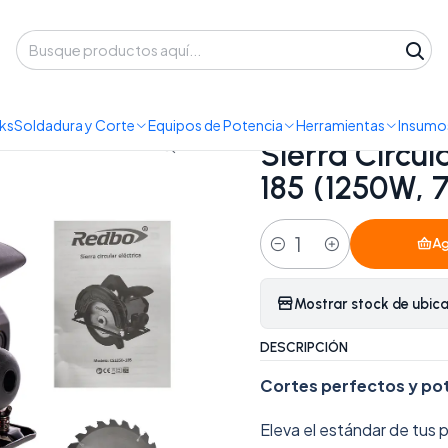
 despacho a domicilio o retiro en Oficina • Lun-Vie 09:30-14:00 / 15:00-
as
Herramientas Eléctricas
Sierra Circular Eléctrica Redbo CS 12
ks
Soldadura y Corte
Equipos de Potencia
Herramientas
Insumos
|
Sierra Circul
185 (1250W, 7
Ag
Cantidad
Mostrar stock de ubic
DESCRIPCIÓN
Cortes perfectos y pot
Eleva el estándar de tus 