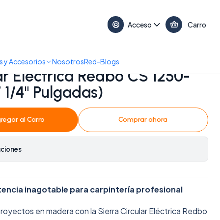
17:30 • 📞 +56 9 3730 2311
Acceso
Carro
50-185 (1250W, 7 1/4" Pulgadas)
 y Accesorios
Nosotros
Red-Blogs
ar Eléctrica Redbo CS 1250-
 1/4" Pulgadas)
regar al Carro
Comprar ahora
aciones
encia inagotable para carpintería profesional
proyectos en madera con la Sierra Circular Eléctrica Redbo