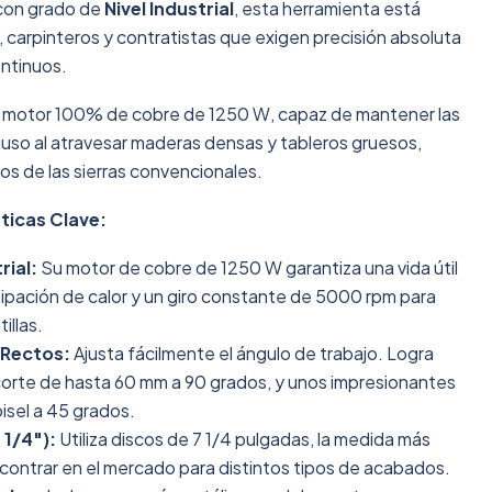
 con grado de
Nivel Industrial
, esta herramienta está
 carpinteros y contratistas que exigen precisión absoluta
ontinuos.
o motor 100% de cobre de 1250 W, capaz de mantener las
luso al atravesar maderas densas y tableros gruesos,
cos de las sierras convencionales.
ticas Clave:
rial:
Su motor de cobre de 1250 W garantiza una vida útil
sipación de calor y un giro constante de 5000 rpm para
illas.
 Rectos:
Ajusta fácilmente el ángulo de trabajo. Logra
orte de hasta 60 mm a 90 grados, y unos impresionantes
bisel a 45 grados.
 1/4"):
Utiliza discos de 7 1/4 pulgadas, la medida más
encontrar en el mercado para distintos tipos de acabados.