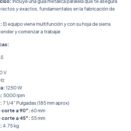
ciso:
Incluye una guía metálica paralela que te asegura
 rectos y exactos, fundamentales en la fabricación de
:
El equipo viene multifunción y con su hoja de sierra
ncender y comenzar a trabajar.
cas:
85
0 V
Hz
a:
1250 W
:
5000 rpm
:
7 1/4" Pulgadas (185 mm aprox)
corte a 90°:
60 mm
corte a 45°:
55 mm
:
4.75 kg