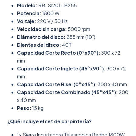
Modelo:
RB-SI20LLB255
Potencia:
1800 W
Voltaje:
220 V / 50 Hz
Velocidad sin carga:
5000 rpm
Diámetro del disco:
255 mm (10")
Dientes del disco:
40T
Capacidad Corte Recto (0°x90°):
300 x 72
mm
Capacidad Corte Inglete (45°x90°):
300 x 72
mm
Capacidad Corte Bisel (0°x45°):
300 x 40 mm
Capacidad Corte Combinado (45°x45°):
200
x 40 mm
Peso:
15 kg
¿Qué incluye el set de carpintería?
1x Sierra Ingletadora Telescópica Redbo 1800W.