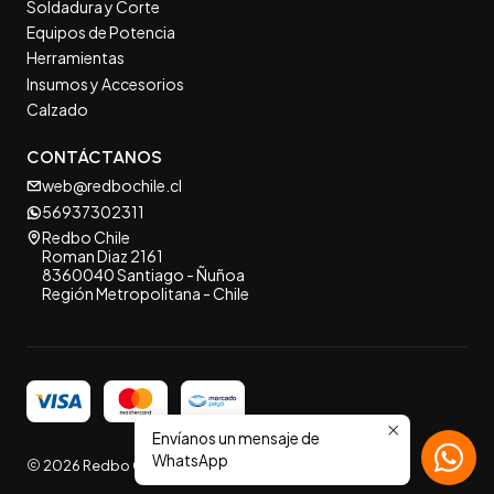
Soldadura y Corte
Equipos de Potencia
Herramientas
Insumos y Accesorios
Calzado
CONTÁCTANOS
web@redbochile.cl
56937302311
Redbo Chile
Roman Diaz 2161
8360040 Santiago - Ñuñoa
Región Metropolitana - Chile
Envíanos un mensaje de
WhatsApp
2026 Redbo Chile.