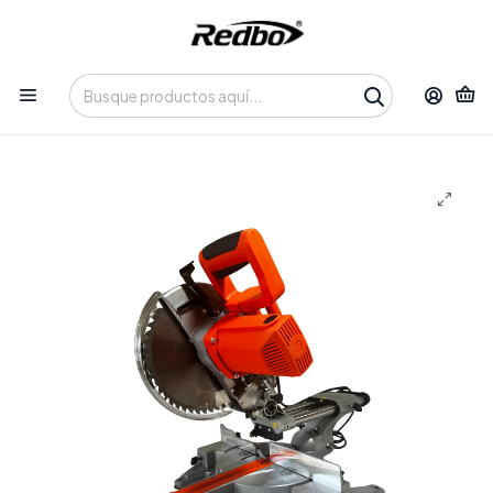
Tienda 100% Online con despacho a domicilio o retiro en
Oficina • Lun-Vie 09:30-14:00 / 15:00-17:30 • 📞 +56 9 3730 2311
Inicio
Productos
Herramientas
Herramientas Eléctricas
Sierra Ingleteadora Telescópica Redbo RB-SI20LLB255
(1800W, 10", Guía Láser, Corte 300mm)