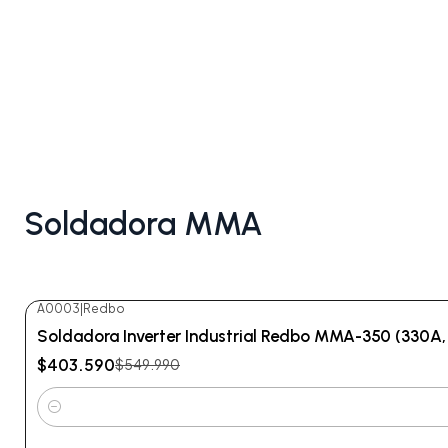
Soldadora MMA
A0003
|
Redbo
-27%
OFF
Soldadora Inverter Industrial Redbo MMA-350 (330A, 3
$403.590
$549.990
Cantidad