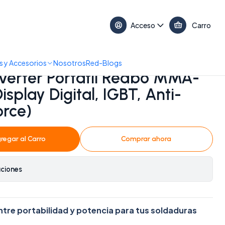
17:30 • 📞 +56 9 3730 2311
Acceso
Carro
play Digital, IGBT, Anti-Stick y Arc Force)
 y Accesorios
Nosotros
Red-Blogs
verter Portátil Redbo MMA-
isplay Digital, IGBT, Anti-
orce)
regar al Carro
Comprar ahora
aciones
entre portabilidad y potencia para tus soldaduras