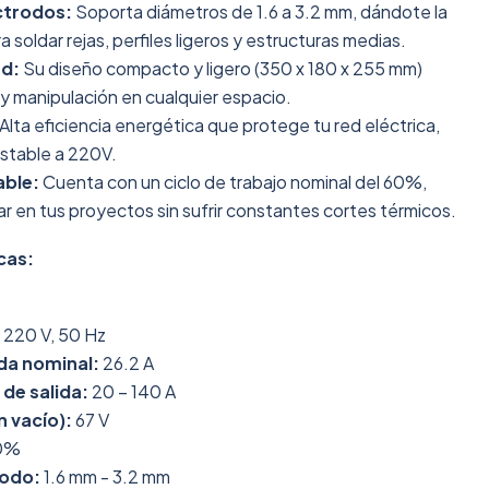
ectrodos:
Soporta diámetros de 1.6 a 3.2 mm, dándote la
 soldar rejas, perfiles ligeros y estructuras medias.
ad:
Su diseño compacto y ligero (350 x 180 x 255 mm)
e y manipulación en cualquier espacio.
Alta eficiencia energética que protege tu red eléctrica,
stable a 220V.
able:
Cuenta con un ciclo de trabajo nominal del 60%,
r en tus proyectos sin sufrir constantes cortes térmicos.
cas:
220 V, 50 Hz
da nominal:
26.2 A
de salida:
20 – 140 A
n vacío):
67 V
0%
rodo:
1.6 mm - 3.2 mm