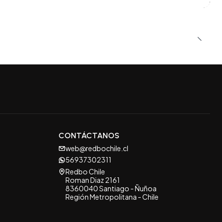
CONTÁCTANOS
web@redbochile.cl
56937302311
Redbo Chile
Roman Diaz 2161
8360040 Santiago - Ñuñoa
Región Metropolitana - Chile