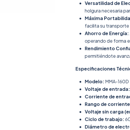
Versatilidad de El
holgura necesaria para
Máxima Portabilid
facilita su transport
Ahorro de Energía:
operando de forma e
Rendimiento Confi
permitiéndote avanza
Especificaciones Técni
Modelo:
MMA-160D
Voltaje de entrada:
Corriente de entra
Rango de corriente 
Voltaje sin carga (e
Ciclo de trabajo:
6
Diámetro de elect