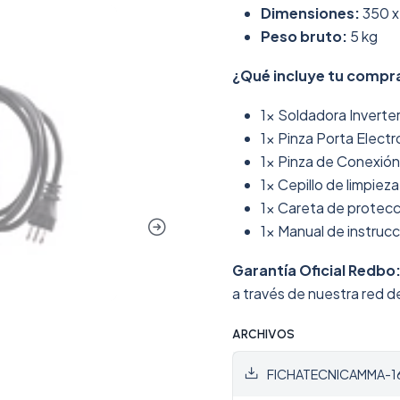
Dimensiones:
350 x
Peso bruto:
5 kg
¿Qué incluye tu compr
1x Soldadora Invert
1x Pinza Porta Electr
1x Pinza de Conexión 
1x Cepillo de limpieza
1x Careta de protecc
1x Manual de instruc
Garantía Oficial Redbo
a través de nuestra red d
ARCHIVOS
FICHATECNICAMMA-1