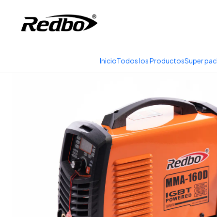
Tienda 100% Online con
Inicio
Productos
Soldadura y Corte
Sol
Inicio
Todos los Productos
Super pac