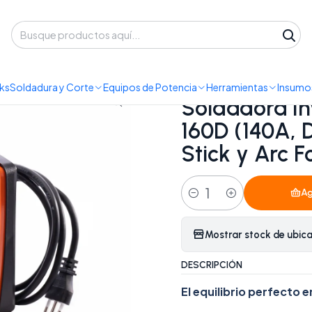
 despacho a domicilio o retiro en Oficina • Lun-Vie 09:30-14:00 / 15:00-
dadora MMA
Soldadora Inverter Portátil Redbo MMA-160D (140A, Dis
ks
Soldadura y Corte
Equipos de Potencia
Herramientas
Insumos
|
Soldadora In
160D (140A, D
Stick y Arc F
Ag
Cantidad
Mostrar stock de ubic
DESCRIPCIÓN
El equilibrio perfecto 