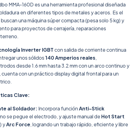
edbo MMA-160D es una herramienta profesional diseñada
soldadura en diferentes tipos de metales y aceros. Es el
s buscan una máquina súper compacta (pesa solo 5 kg) y
ento para proyectos de cerrajería, reparaciones
 terreno.
cnología Inverter IGBT
con salida de corriente continua
ntregar unos sólidos
140 Amperios reales
,
ctrodos desde 1.6 mm hasta 3.2 mm con un arco continuo y
cuenta con un práctico display digital frontal para un
trico.
ticas Clave:
nte al Soldador:
Incorpora función
Anti-Stick
no se pegue el electrodo, y ajuste manual de
Hot Start
) y
Arc Force
, logrando un trabajo rápido, eficiente y libre