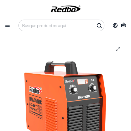
Tienda 100% Online con despacho a domicilio o retiro en
Oficina • Lun-Vie 09:30-14:00 / 15:00-17:30 • 📞 +56 9 3730 2311
Inicio
Productos
Soldadura y Corte
Soldadora MMA
Soldadora Inverter REDBO MMA-250PFC