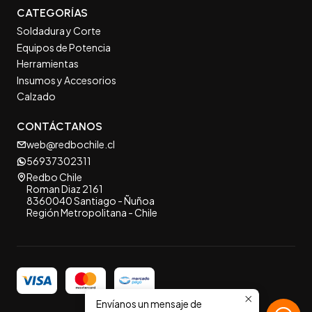
CATEGORÍAS
Soldadura y Corte
Equipos de Potencia
Herramientas
Insumos y Accesorios
Calzado
CONTÁCTANOS
web@redbochile.cl
56937302311
Redbo Chile
Roman Diaz 2161
8360040 Santiago - Ñuñoa
Región Metropolitana - Chile
Envíanos un mensaje de