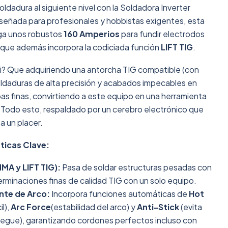
oldadura al siguiente nivel con la Soldadora Inverter
ñada para profesionales y hobbistas exigentes, esta
ga unos robustos
160 Amperios
para fundir electrodos
o que además incorpora la codiciada función
LIFT TIG
.
ti? Que adquiriendo una antorcha TIG compatible (con
 soldaduras de alta precisión y acabados impecables en
as finas, convirtiendo a este equipo en una herramienta
 Todo esto, respaldado por un cerebro electrónico que
a un placer.
ticas Clave:
MA y LIFT TIG):
Pasa de soldar estructuras pesadas con
terminaciones finas de calidad TIG con un solo equipo.
nte de Arco:
Incorpora funciones automáticas de
Hot
l),
Arc Force
(estabilidad del arco) y
Anti-Stick
(evita
pegue), garantizando cordones perfectos incluso con