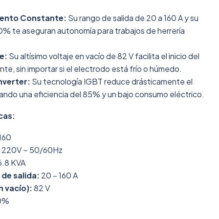
iento Constante:
Su rango de salida de 20 a 160 A y su
60% te aseguran autonomía para trabajos de herrería
e:
Su altísimo voltaje en vacío de 82 V facilita el inicio del
ante, sin importar si el electrodo está frío o húmedo.
nverter:
Su tecnología IGBT reduce drásticamente el
rando una eficiencia del 85% y un bajo consumo eléctrico.
cas:
160
220V ~ 50/60Hz
6.8 KVA
de salida:
20 – 160 A
n vacío):
82 V
0%