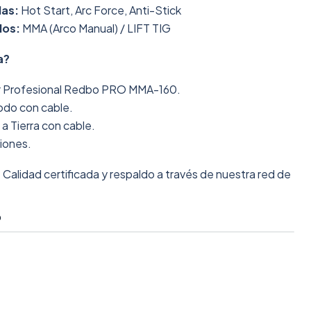
das:
Hot Start, Arc Force, Anti-Stick
dos:
MMA (Arco Manual) / LIFT TIG
a?
er Profesional Redbo PRO MMA-160.
rodo con cable.
a Tierra con cable.
ciones.
:
Calidad certificada y respaldo a través de nuestra red de
O