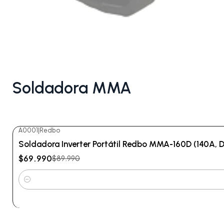
Soldadora MMA
A0001
|
Redbo
-22%
OFF
Soldadora Inverter Portátil Redbo MMA-160D (140A, Dis
$69.990
$89.990
Cantidad