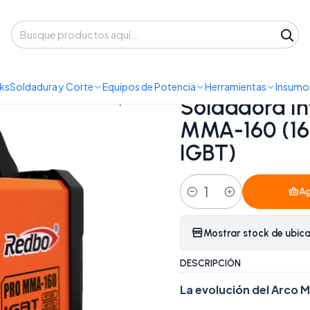
 despacho a domicilio o retiro en Oficina • Lun-Vie 09:30-14:00 / 15:00-
Soldadora MMA
Soldadora Inverter Profesional Redbo Pro MMA-16
ks
Soldadura y Corte
Equipos de Potencia
Herramientas
Insumos
|
Soldadora In
MMA-160 (160
IGBT)
Ag
Cantidad
Mostrar stock de ubic
DESCRIPCIÓN
La evolución del Arco 