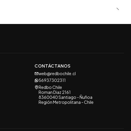
CONTÁCTANOS
web@redbochile.cl
56937302311
Redbo Chile
Roman Diaz 2161
8360040 Santiago - Ñuñoa
Región Metropolitana - Chile