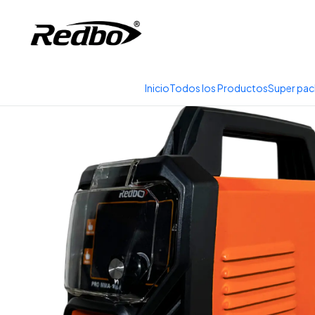
Tienda 100% Online con
Inicio
Productos
Soldadura y Corte
Inicio
Todos los Productos
Super pac