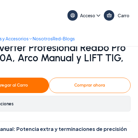
17:30 • 📞 +56 9 3730 2311
Acceso
Carro
0 (160A, Arco Manual y LIFT TIG, IGBT)
 y Accesorios
Nosotros
Red-Blogs
verter Profesional Redbo Pro
A, Arco Manual y LIFT TIG,
regar al Carro
Comprar ahora
aciones
Manual: Potencia extra y terminaciones de precisión