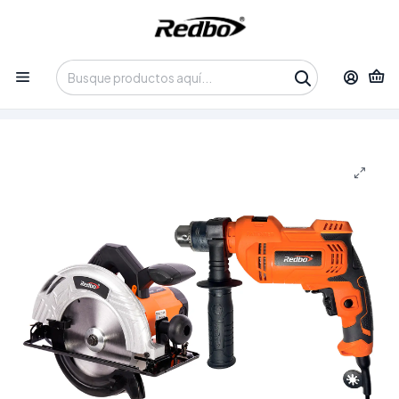
Tienda 100% Online con despacho a domicilio o retiro en
Oficina • Lun-Vie 09:30-14:00 / 15:00-17:30 • 📞 +56 9 3730 2311
Inicio
Productos
Herramientas
Herramientas Eléctricas
Tripack Promoción "Taller Pro": Sierra Circular CS 1250-185
+ Taladro Percutor ED 710-13I + Esmeril Angular AG 125-
95SS