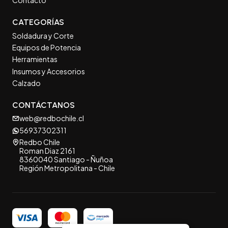
Contacto
CATEGORÍAS
Soldadura y Corte
Equipos de Potencia
Herramientas
Insumos y Accesorios
Calzado
CONTÁCTANOS
web@redbochile.cl
56937302311
Redbo Chile
Roman Diaz 2161
8360040 Santiago - Ñuñoa
Región Metropolitana - Chile