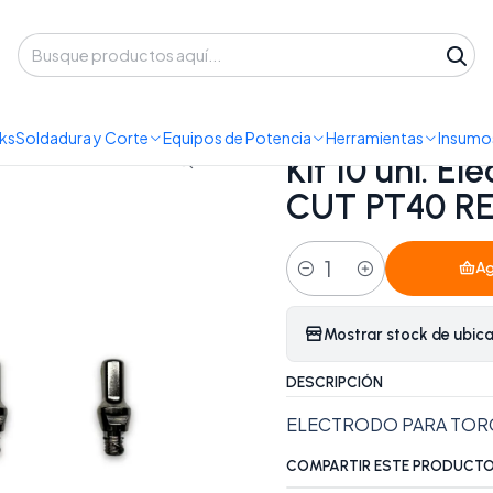
 despacho a domicilio o retiro en Oficina • Lun-Vie 09:30-14:00 / 15:00-
mos y Accesorios
Consumibles
Kit 10 uni. Electrodo consumibl
ks
Soldadura y Corte
Equipos de Potencia
Herramientas
Insumos
|
Kit 10 uni. E
CUT PT40 R
Ag
Cantidad
Mostrar stock de ubic
DESCRIPCIÓN
ELECTRODO PARA TORCH
COMPARTIR ESTE PRODUCT