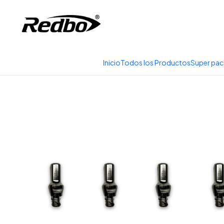
Tienda 100% Online con
Inicio
Productos
Insu
Inicio
Todos los Productos
Super pac