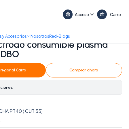
17:30 • 📞 +56 9 3730 2311
Acceso
Carro
e plasma CUT PT40 REDBO
 y Accesorios
Nosotros
Red-Blogs
lectrodo consumible plasma
EDBO
regar al Carro
Comprar ahora
aciones
A PT40 ( CUT 55)
O