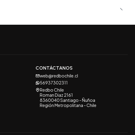
CONTÁCTANOS
web@redbochile.cl
56937302311
Redbo Chile
Roman Diaz 2161
8360040 Santiago - Ñuñoa
Región Metropolitana - Chile