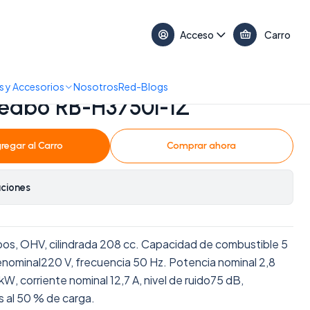
17:30 • 📞 +56 9 3730 2311
Acceso
Carro
-H3750i-1Z
 y Accesorios
Nosotros
Red-Blogs
edbo RB-H3750i-1Z
regar al Carro
Comprar ahora
aciones
pos, OHV, cilindrada 208 cc. Capacidad de combustible 5
jenominal220 V, frecuencia 50 Hz. Potencia nominal 2,8
W, corriente nominal 12,7 A, nivel de ruido75 dB,
s al 50 % de carga.