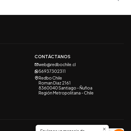
CONTÁCTANOS
web@redbochile.cl
56937302311
Redbo Chile
Roman Diaz 2161
8360040 Santiago - Ñuñoa
Región Metropolitana - Chile