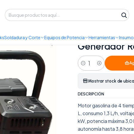
 despacho a domicilio o retiro en Oficina • Lun-Vie 09:30-14:00 / 15:00-
ductos
Equipos de Potencia
Generadores
Generador Redbo RB
ks
Soldadura y Corte
Equipos de Potencia
Herramientas
Insumos
|
Generador R
Ag
Cantidad
Mostrar stock de ubic
DESCRIPCIÓN
Motor gasolina de 4 tiem
L, consumo 1,3 L/h, volta
kW, potencia máxima 3,0 k
autonomía hasta 3,8 hora