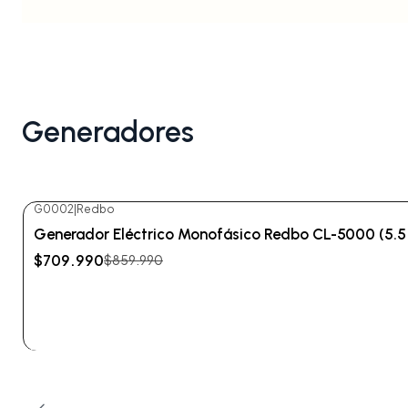
Generadores
G0002
|
Redbo
-17%
OFF
Generador Eléctrico Monofásico Redbo CL-5000 (5.
No disponible
$709.990
$859.990