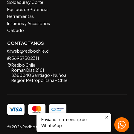
Soldadura y Corte
Equipos de Potencia
Herramientas
Insumos y Accesorios
Calzado
CONTÁCTANOS
web@redbochile.cl
56937302311
Redbo Chile
Roman Diaz 2161
8360040 Santiago - Ñuñoa
Región Metropolitana - Chile
Envíanos un mensaje de
WhatsApp
2026 Redbo Chile.