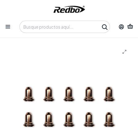
Tienda 100% Online con despacho a domicilio o retiro en
Oficina • Lun-Vie 09:30-14:00 / 15:00-17:30 • 📞 +56 9 3730 2311
Inicio
Productos
Insumos y Accesorios
Consumibles
Kit 10 uni. boquilla consumible plasma CUT PT40 REDBO