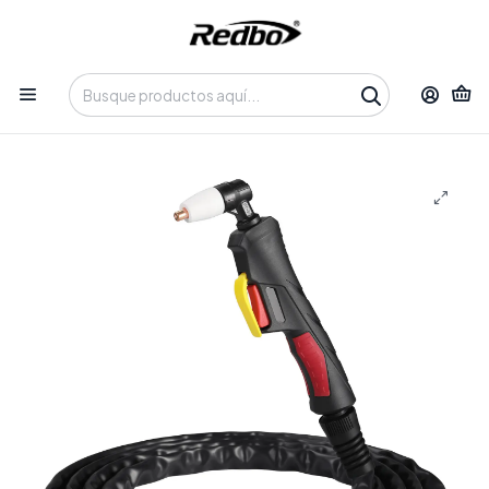
Tienda 100% Online con despacho a domicilio o retiro en
Oficina • Lun-Vie 09:30-14:00 / 15:00-17:30 • 📞 +56 9 3730 2311
Inicio
Productos
Insumos y Accesorios
Consumibles
Antorcha de Plasma Redbo PT-31 (5 Metros) - Compatible
con CUT 40P y MMCT-250