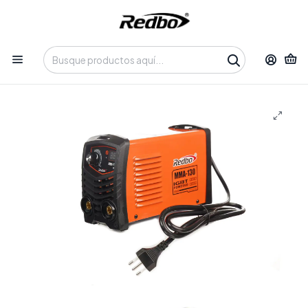
Tienda 100% Online con despacho a domicilio o retiro en
Oficina • Lun-Vie 09:30-14:00 / 15:00-17:30 • 📞 +56 9 3730 2311
Inicio
Productos
Soldadura y Corte
Soldadora MMA
Soldadora Inverter REDBO MMA-130