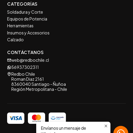
CATEGORÍAS
Soldadura y Corte
Equipos de Potencia
Herramientas
Insumos y Accesorios
Calzado
CONTÁCTANOS
web@redbochile.cl
56937302311
Redbo Chile
Roman Diaz 2161
8360040 Santiago - Ñuñoa
Región Metropolitana - Chile
Envíanos un mensaje de