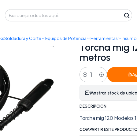
 despacho a domicilio o retiro en Oficina • Lun-Vie 09:30-14:00 / 15:00-
Insumos y Accesorios
Consumibles
Torcha mig 120M MIG 120P Y
ks
Soldadura y Corte
Equipos de Potencia
Herramientas
Insumos
|
Torcha mig 1
metros
Ag
Cantidad
Mostrar stock de ubic
DESCRIPCIÓN
Torcha mig 120 Modelos 
COMPARTIR ESTE PRODUCT