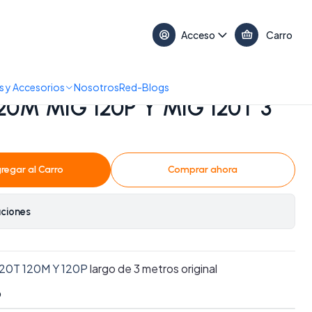
17:30 • 📞 +56 9 3730 2311
Acceso
Carro
 MIG 120T 3 metros
 y Accesorios
Nosotros
Red-Blogs
20M MIG 120P Y MIG 120T 3
regar al Carro
Comprar ahora
aciones
120T 120M Y 120P
largo de 3 metros original
O