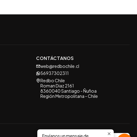
CONTÁCTANOS
web@redbochile.cl
56937302311
Redbo Chile
Roman Diaz 2161
8360040 Santiago - Ñuñoa
Región Metropolitana - Chile
Envíanos un mensaje de