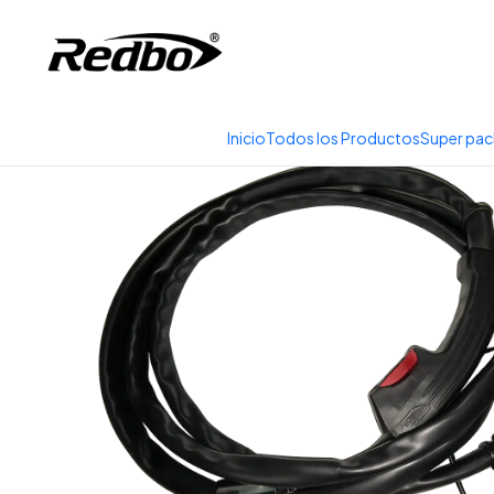
Tienda 100% Online con
Inicio
Productos
Inicio
Todos los Productos
Super pac